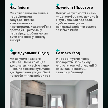
Надійність
Зручність І Простота
Ми співпрацюємо лише з
Пошук нерухомості з нами
перевіреними
— це комфортно, швидко й
забудовниками,
інтуїтивно. Ми подбали,
власниками та
щоб ви знаходили
партнерами. Кожен об’єкт
найкращі варіанти всього
проходить ретельну
за кілька кліків.
перевірку, щоб ви могли
бути впевнені у своєму
виборі.
Індивідуальний Підхід
Безпека Угод
Ми цінуємо кожного
Ми гарантуємо повну
клієнта. Наша команда
прозорість і юридичну
допомагає на всіх етапах
чистоту кожної операції. З
— від першої консультації
нами ваші інвестиції
до підписання угоди. Ваші
завжди у безпеці.
потреби — наш пріоритет.