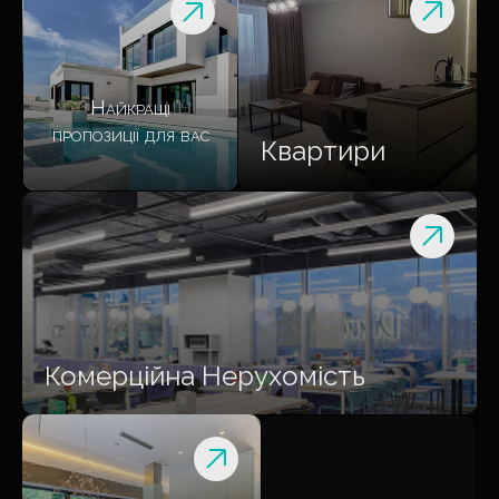
Найкращі
пропозиції для вас
Квартири
Комерційна Нерухомість