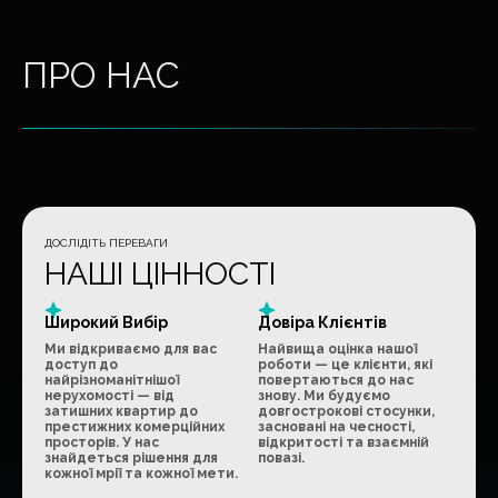
ПРО НАС
ДОСЛІДІТЬ ПЕРЕВАГИ
НАШІ ЦІННОСТІ
Широкий Вибір
Довіра Клієнтів
Ми відкриваємо для вас
Найвища оцінка нашої
доступ до
роботи — це клієнти, які
найрізноманітнішої
повертаються до нас
нерухомості — від
знову. Ми будуємо
затишних квартир до
довгострокові стосунки,
престижних комерційних
засновані на чесності,
просторів. У нас
відкритості та взаємній
знайдеться рішення для
повазі.
кожної мрії та кожної мети.